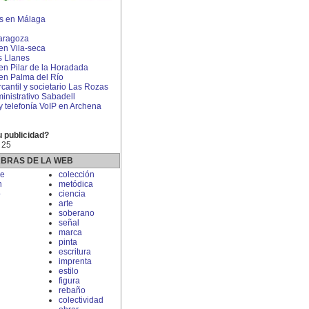
s en Málaga
aragoza
 en Vila-seca
s Llanes
 en Pilar de la Horadada
 en Palma del Río
antil y societario Las Rozas
nistrativo Sabadell
 y telefonía VoIP en Archena
u publicidad?
 25
ABRAS DE LA WEB
e
colección
n
metódica
o
ciencia
arte
soberano
señal
marca
pinta
escritura
imprenta
estilo
figura
rebaño
colectividad