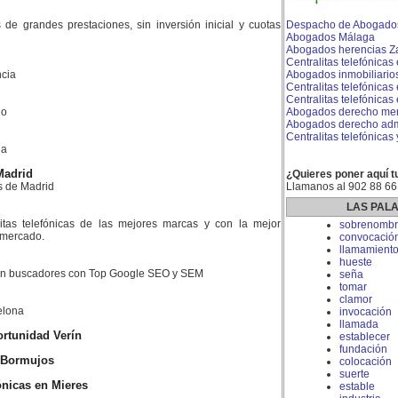
es de grandes prestaciones, sin inversión inicial y cuotas
Despacho de Abogado
Abogados Málaga
Abogados herencias Z
Centralitas telefónicas
cia
Abogados inmobiliario
Centralitas telefónicas
Centralitas telefónicas
do
Abogados derecho merc
Abogados derecho admi
Centralitas telefónicas
la
Madrid
¿Quieres poner aquí t
s de Madrid
Llamanos al 902 88 66
LAS PAL
litas telefónicas de las mejores marcas y con la mejor
sobrenombr
l mercado.
convocació
llamamient
hueste
 en buscadores con Top Google SEO y SEM
seña
tomar
clamor
elona
invocación
llamada
rtunidad Verín
establecer
fundación
n Bormujos
colocación
suerte
ónicas en Mieres
estable