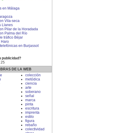
s en Málaga
aragoza
 en Vila-seca
s Llanes
 en Pilar de la Horadada
 en Palma del Río
 tráfico Béjar
 Haro
telefónicas en Burjassot
u publicidad?
 25
ABRAS DE LA WEB
e
colección
n
metódica
o
ciencia
arte
soberano
señal
marca
pinta
escritura
imprenta
estilo
figura
rebaño
colectividad