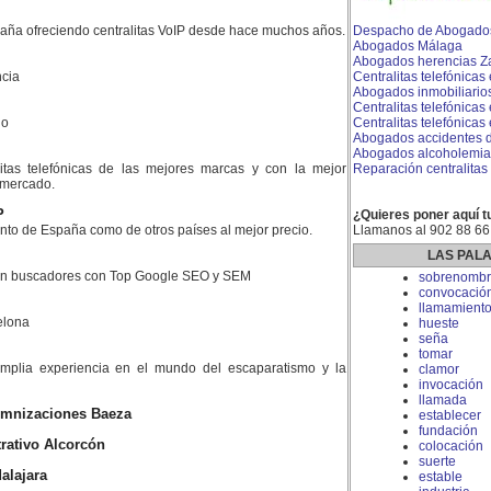
aña ofreciendo centralitas VoIP desde hace muchos años.
Despacho de Abogado
Abogados Málaga
Abogados herencias Z
cia
Centralitas telefónicas
Abogados inmobiliario
Centralitas telefónicas
do
Centralitas telefónicas
Abogados accidentes de
Abogados alcoholemia
litas telefónicas de las mejores marcas y con la mejor
Reparación centralitas 
l mercado.
P
¿Quieres poner aquí t
nto de España como de otros países al mejor precio.
Llamanos al 902 88 66
LAS PAL
 en buscadores con Top Google SEO y SEM
sobrenombr
convocació
llamamient
elona
hueste
seña
tomar
plia experiencia en el mundo del escaparatismo y la
clamor
invocación
llamada
emnizaciones Baeza
establecer
fundación
rativo Alcorcón
colocación
suerte
alajara
estable