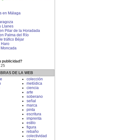
s en Málaga
aragoza
s Llanes
 en Pilar de la Horadada
 en Palma del Río
 tráfico Béjar
 Haro
en Moncada
u publicidad?
 25
ABRAS DE LA WEB
e
colección
n
metódica
o
ciencia
arte
soberano
señal
marca
pinta
escritura
imprenta
estilo
figura
rebaño
colectividad