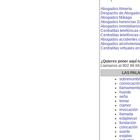
Abogados Almería
Despacho de Abogado
Abogados Málaga
Abogados herencias Z
Abogados inmobiliario
Centralitas telefónicas
Centralitas telefónicas
Abogados accidentes de
Abogados alcoholemia
Centralitas virtuales 
¿Quieres poner aquí t
Llamanos al 902 88 66
LAS PAL
sobrenombr
convocació
llamamient
hueste
seña
tomar
clamor
invocación
llamada
establecer
fundación
colocación
suerte
estable