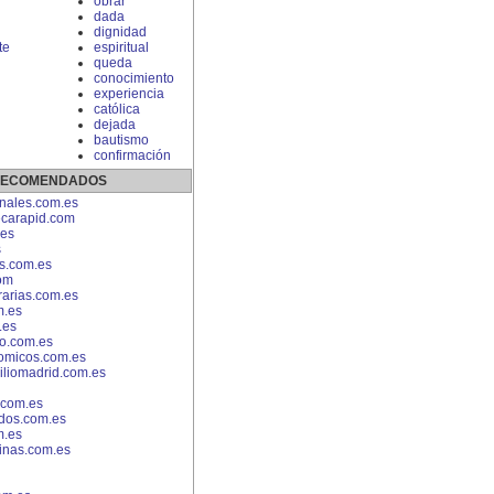
obrar
dada
dignidad
te
espiritual
queda
conocimiento
experiencia
católica
dejada
bautismo
confirmación
 RECOMENDADOS
nales.com.es
carapid.com
.es
s
es.com.es
om
arias.com.es
m.es
.es
o.com.es
omicos.com.es
iliomadrid.com.es
.com.es
os.com.es
m.es
inas.com.es