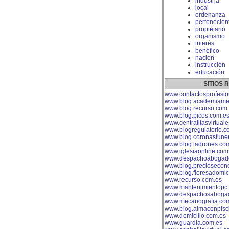
industria
local
ordenanza
pertenecien
propietario
organismo
interés
benéfico
nación
instrucción
educación
SITIOS
www.contactosprofesio
www.blog.academiame
www.blog.recurso.com
www.blog.picos.com.e
www.centralitasvirtual
www.blogregulatorio.c
www.blog.coronasfuner
www.blog.ladrones.co
www.iglesiaonline.com
www.despachoabogad
www.blog.preciosecon
www.blog.floresadomic
www.recurso.com.es
www.mantenimientopc
www.despachosabogad
www.mecanografia.co
www.blog.almacenpisc
www.domicilio.com.es
www.guardia.com.es